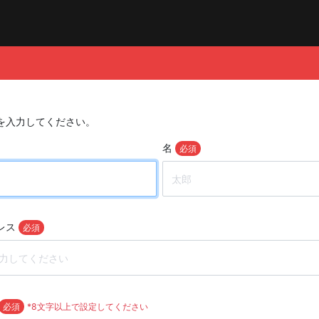
を入力してください。
名
必須
レス
必須
必須
*8文字以上で設定してください