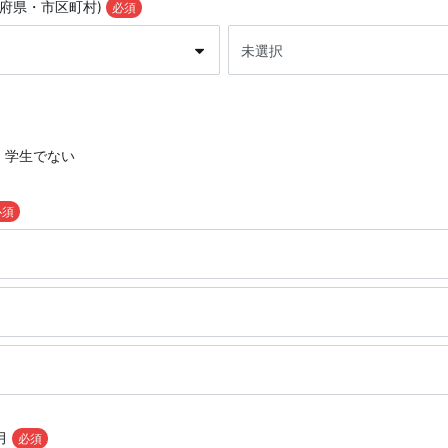
道府県・市区町村)
必須
学生でない
必須
月
必須