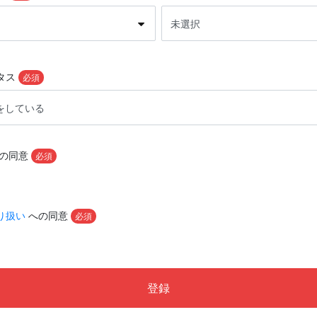
タス
必須
の同意
必須
り扱い
への同意
必須